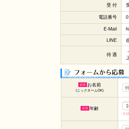
受 付
電話番号
0
E-Mail
h
LINE
@
待 遇
フォームから応募
お名前
必須
(ニックネームOK)
年齢
必須
※1