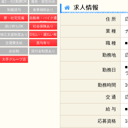
週2～3日勤務OK
服装・髪型自由
求人情報
制服貸与
食事補助あり
寮・社宅完備
自動車・バイク通
住 所
勤可
掛け持ちOK
社会保険あり
業 種
独立支援制度あり
日払い・週払い有
り
職 種
交通費支給
賞与有り
歩合制
貸付金制度あり
勤務地
大手グループ店
勤務日
勤務時間
交 通
給 与
応募資格