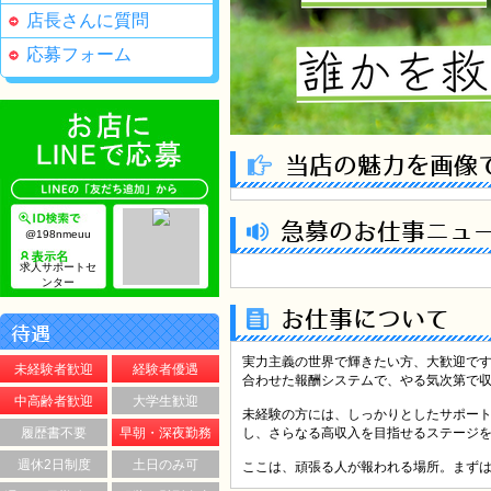
店長さんに質問
応募フォーム
当店の魅力を画像
急募のお仕事ニュ
@198nmeuu
求人サポートセ
ンター
お仕事について
待遇
実力主義の世界で輝きたい方、大歓迎で
未経験者歓迎
経験者優遇
合わせた報酬システムで、やる気次第で
中高齢者歓迎
大学生歓迎
未経験の方には、しっかりとしたサポー
履歴書不要
早朝・深夜勤務
し、さらなる高収入を目指せるステージ
週休2日制度
土日のみ可
ここは、頑張る人が報われる場所。まず