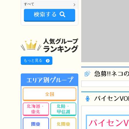
すべて
検索する
もっと見る
急募!!ネコ
エリア別グループ
全国
パイセンVO
北海道・
北陸・
東北
甲信越
パイセンV
関東
北関東