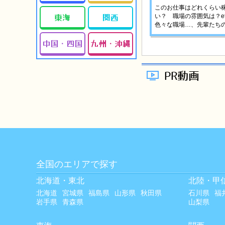
このお仕事はどれくらい
東海
関西
い？ 職場の雰囲気は？e
色々な職場…、先輩たちの
中国・四国
九州・沖縄
PR動画
全国のエリアで探す
北海道・東北
北陸・甲
北海道
宮城県
福島県
山形県
秋田県
石川県
福
岩手県
青森県
山梨県