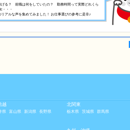
稼げる？ 前職は何をしていたの？ 勤務時間って実際どれくら
tc・・・
リアルな声を集めてみました！ お仕事選びの参考に是非♪
信越
北関東
井県
富山県
新潟県
長野県
栃木県
茨城県
群馬県