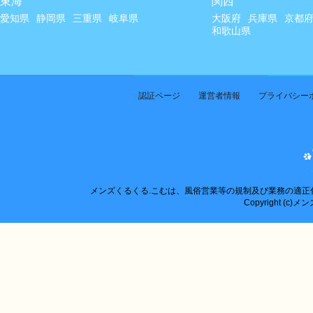
東海
関西
愛知県
静岡県
三重県
岐阜県
大阪府
兵庫県
京都
和歌山県
認証ページ
運営者情報
プライバシー
メンズくるくる.こむは、風俗営業等の規制及び業務の適
Copyright (c)メン