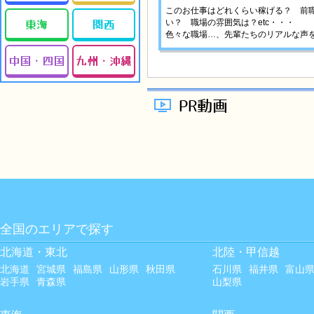
このお仕事はどれくらい稼げる？ 前
東海
関西
い？ 職場の雰囲気は？etc・・・
色々な職場…、先輩たちのリアルな声を
中国・四国
九州・沖縄
PR動画
全国のエリアで探す
北海道・東北
北陸・甲信越
北海道
宮城県
福島県
山形県
秋田県
石川県
福井県
富山
岩手県
青森県
山梨県