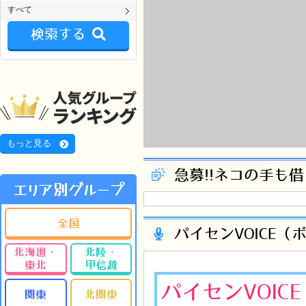
すべて
検索する
もっと見る
急募!!ネコの手も
エリア別グループ
全国
パイセンVOICE（
北海道・
北陸・
東北
甲信越
パイセンVOIC
関東
北関東