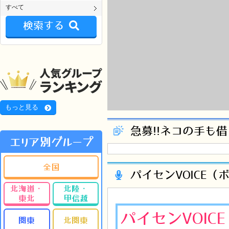
すべて
検索する
もっと見る
急募!!ネコの手も
エリア別グループ
全国
パイセンVOICE（
北海道・
北陸・
東北
甲信越
パイセンVOIC
関東
北関東