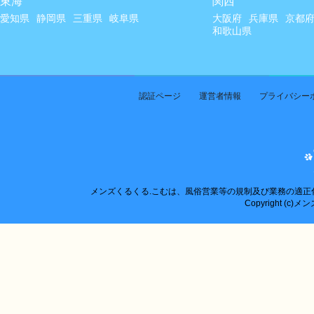
東海
関西
愛知県
静岡県
三重県
岐阜県
大阪府
兵庫県
京都
和歌山県
認証ページ
運営者情報
プライバシー
メンズくるくる.こむは、風俗営業等の規制及び業務の適
Copyright (c)メン