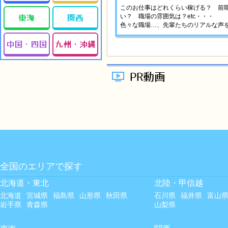
このお仕事はどれくらい稼げる？ 前
東海
関西
い？ 職場の雰囲気は？etc・・・
色々な職場…、先輩たちのリアルな声を
中国・四国
九州・沖縄
PR動画
全国のエリアで探す
北海道・東北
北陸・甲信越
北海道
宮城県
福島県
山形県
秋田県
石川県
福井県
富山
岩手県
青森県
山梨県